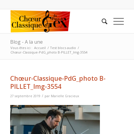
Blog - A la une
Vous êtes ici :
Accueil
/
Test blocs audio
/
Chœur-Classique-PdG_photo B-PILLET_Img-3554
Chœur-Classique-PdG_photo B-
PILLET_Img-3554
/
27 septembre 2019
par
Marielle Gracieux