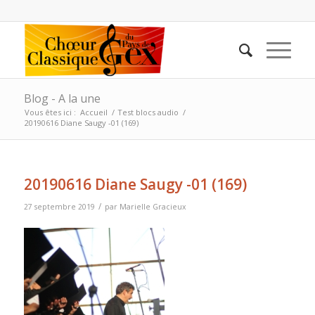
Blog - A la une
Vous êtes ici :
Accueil
/
Test blocs audio
/
20190616 Diane Saugy -01 (169)
20190616 Diane Saugy -01 (169)
/
27 septembre 2019
par
Marielle Gracieux