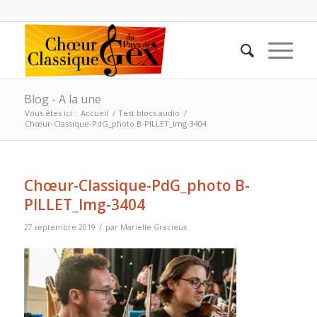
Blog - A la une
Vous êtes ici :
Accueil
/
Test blocs audio
/
Chœur-Classique-PdG_photo B-PILLET_Img-3404
Chœur-Classique-PdG_photo B-
PILLET_Img-3404
/
27 septembre 2019
par
Marielle Gracieux