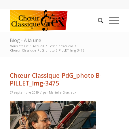
Blog - A la une
Vous êtes ici :
Accueil
/
Test blocs audio
/
Chœur-Classique-PdG_photo B-PILLET_Img-3475
Chœur-Classique-PdG_photo B-
PILLET_Img-3475
/
27 septembre 2019
par
Marielle Gracieux