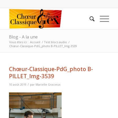
Blog - A la une
Vous êtes ici :
Accueil
/
Test blocs audio
/
Chœur-Classique-PdG_photo B-PILLET_Img-3539
Chœur-Classique-PdG_photo B-
PILLET_Img-3539
/
10 août 2019
par
Marielle Gracieux