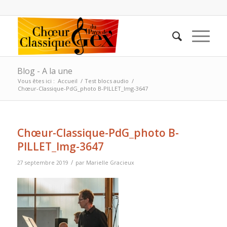
Blog - A la une
Vous êtes ici :
Accueil
/
Test blocs audio
/
Chœur-Classique-PdG_photo B-PILLET_Img-3647
Chœur-Classique-PdG_photo B-
PILLET_Img-3647
/
27 septembre 2019
par
Marielle Gracieux