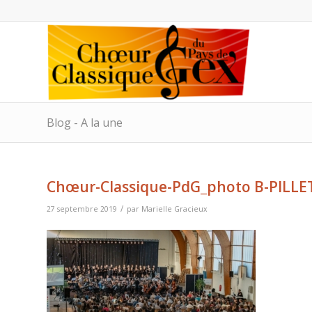
Blog - A la une
Chœur-Classique-PdG_photo B-PILLE
/
27 septembre 2019
par
Marielle Gracieux