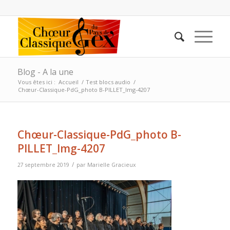
Blog - A la une
Vous êtes ici :
Accueil
/
Test blocs audio
/
Chœur-Classique-PdG_photo B-PILLET_Img-4207
Chœur-Classique-PdG_photo B-
PILLET_Img-4207
/
27 septembre 2019
par
Marielle Gracieux