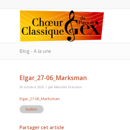
Blog - A la une
Elgar_27-06_Marksman
/
30 octobre 2025
par
Marielle Gracieux
Elgar_27-06_Marksman
button
Partager cet article