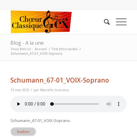
Blog - A la une
Vous êtes ici :
Accueil
/
Test blocs audio
/
Schumann_67-01_VOIX-Soprano
Schumann_67-01_VOIX-Soprano
/
13 mai 2025
par
Marielle Gracieux
Schumann_67-01_VOIX-Soprano
.
button