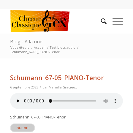
Blog - A la une
Vous êtes ici :
Accueil
/
Test blocs audio
/
Schumann_67-05_PIANO-Tenor
Schumann_67-05_PIANO-Tenor
/
6 septembre 2025
par
Marielle Gracieux
Schumann_67-05_PIANO-Tenor
.
button