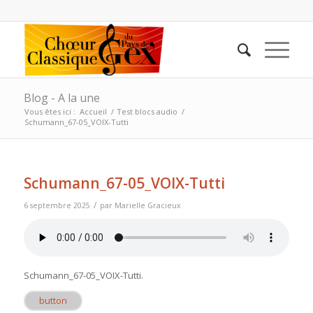
Blog - A la une
Vous êtes ici :
Accueil
/
Test blocs audio
/
Schumann_67-05_VOIX-Tutti
Schumann_67-05_VOIX-Tutti
/
6 septembre 2025
par
Marielle Gracieux
Schumann_67-05_VOIX-Tutti
.
button