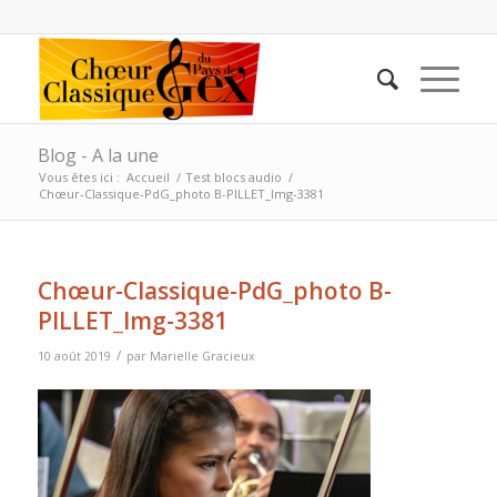
Blog - A la une
Vous êtes ici :
Accueil
/
Test blocs audio
/
Chœur-Classique-PdG_photo B-PILLET_Img-3381
Chœur-Classique-PdG_photo B-
PILLET_Img-3381
/
10 août 2019
par
Marielle Gracieux