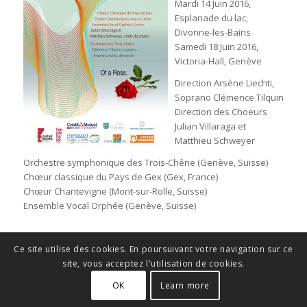
Mardi 14 Juin 2016,
Esplanade du lac,
Divonne-les-Bains
Samedi 18 Juin 2016,
Victoria-Hall, Genève
Direction Arsène Liechti,
Soprano Clémence Tilquin
Direction des Choeurs
Julian Villaraga et
Matthieu Schweyer
Orchestre symphonique des Trois-Chêne (Genève, Suisse)
Chœur classique du Pays de Gex (Gex, France)
Chœur Chantevigne (Mont-sur-Rolle, Suisse)
Ensemble Vocal Orphée (Genève, Suisse)
Ce site utilise des cookies. En poursuivant votre navigation sur ce
site, vous acceptez l'utilisation de cookies.
OK
Learn more