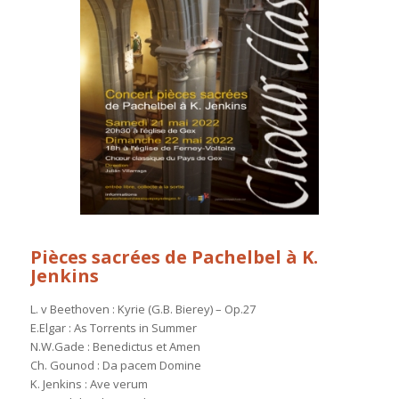
Pièces sacrées de Pachelbel à K.
Jenkins
L. v Beethoven : Kyrie (G.B. Bierey) – Op.27
E.Elgar : As Torrents in Summer
N.W.Gade : Benedictus et Amen
Ch. Gounod : Da pacem Domine
K. Jenkins : Ave verum