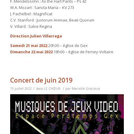
F. Mendelssohn : As the Hart Pants – Ps 42
W.A. Mozart : Sancta Maria – KV 273
J. Pachelbel : Magnificat
C.V. Stanford : Justorum Animae, Beati Quorum
V. Villard : Salve Regina
Direction Julian Villarraga
Samedi 21 mai 2022
20h30 – église de Gex
Dimanche 22 mai 2022
18h00 – église de Ferney-Voltaire
Concert de juin 2019
/
/
15 juillet 2022
dans
LE CHŒUR
par
Marielle Gracieux