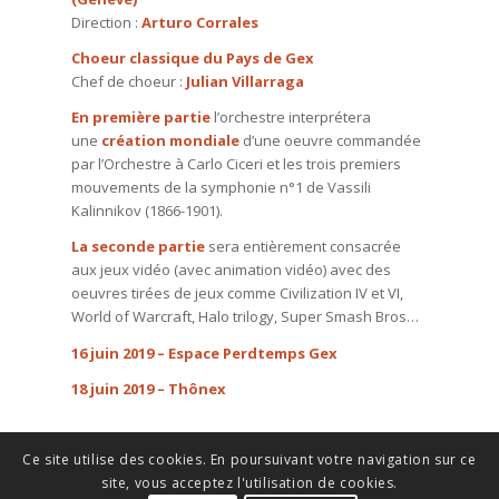
Direction :
Arturo Corrales
Choeur classique du Pays de Gex
Chef de choeur :
Julian Villarraga
En première partie
l’orchestre interprétera
une
création mondiale
d’une oeuvre commandée
par l’Orchestre à Carlo Ciceri et les trois premiers
mouvements de la symphonie n°1 de Vassili
Kalinnikov (1866-1901).
La seconde partie
sera entièrement consacrée
aux jeux vidéo (avec animation vidéo) avec des
oeuvres tirées de jeux comme Civilization IV et VI,
World of Warcraft, Halo trilogy, Super Smash Bros…
16 juin 2019 – Espace Perdtemps Gex
18 juin 2019 – Thônex
Ce site utilise des cookies. En poursuivant votre navigation sur ce
site, vous acceptez l'utilisation de cookies.