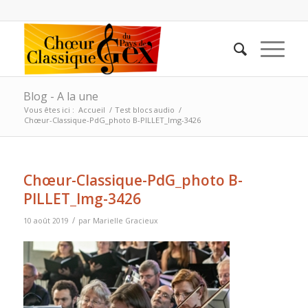
Blog - A la une
Vous êtes ici :
Accueil
/
Test blocs audio
/
Chœur-Classique-PdG_photo B-PILLET_Img-3426
Chœur-Classique-PdG_photo B-
PILLET_Img-3426
/
10 août 2019
par
Marielle Gracieux