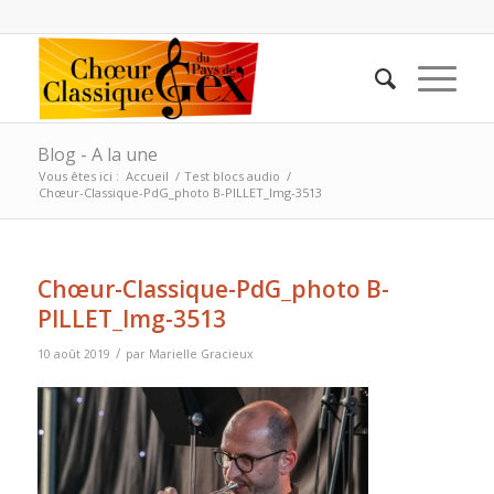
Blog - A la une
Vous êtes ici :
Accueil
/
Test blocs audio
/
Chœur-Classique-PdG_photo B-PILLET_Img-3513
Chœur-Classique-PdG_photo B-
PILLET_Img-3513
/
10 août 2019
par
Marielle Gracieux