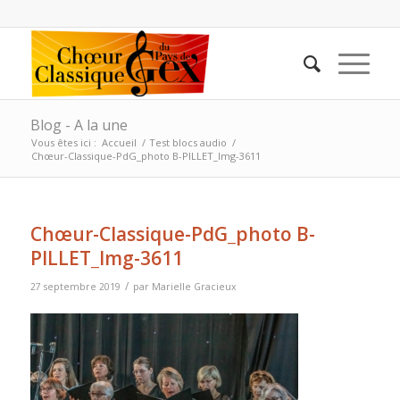
Blog - A la une
Vous êtes ici :
Accueil
/
Test blocs audio
/
Chœur-Classique-PdG_photo B-PILLET_Img-3611
Chœur-Classique-PdG_photo B-
PILLET_Img-3611
/
27 septembre 2019
par
Marielle Gracieux