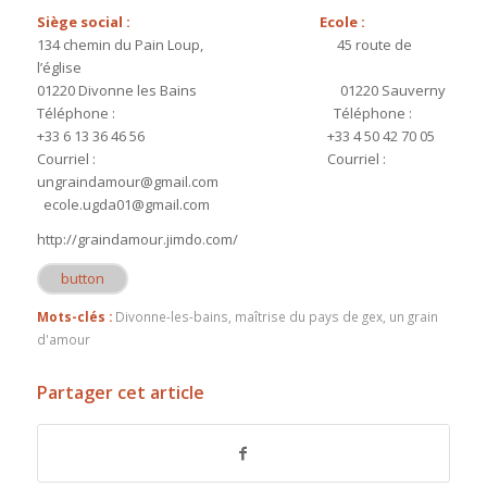
Siège social : Ecole :
134 chemin du Pain Loup, 45 route de
l’église
01220 Divonne les Bains 01220 Sauverny
Téléphone : Téléphone :
+33 6 13 36 46 56 +33 4 50 42 70 05
Courriel : Courriel :
ungraindamour@gmail.com
ecole.ugda01@gmail.com
http://graindamour.jimdo.com/
button
Mots-clés :
Divonne-les-bains
,
maîtrise du pays de gex
,
un grain
d'amour
Partager cet article