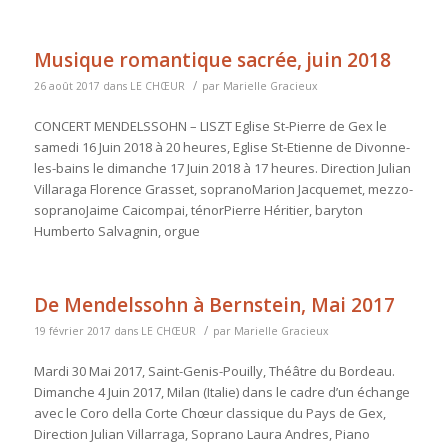
Musique romantique sacrée, juin 2018
/
26 août 2017
dans
LE CHŒUR
par
Marielle Gracieux
CONCERT MENDELSSOHN – LISZT Eglise St-Pierre de Gex le
samedi 16 Juin 2018 à 20 heures, Eglise St-Etienne de Divonne-
les-bains le dimanche 17 Juin 2018 à 17 heures. Direction Julian
Villaraga Florence Grasset, sopranoMarion Jacquemet, mezzo-
sopranoJaime Caicompai, ténorPierre Héritier, baryton
Humberto Salvagnin, orgue
De Mendelssohn à Bernstein, Mai 2017
/
19 février 2017
dans
LE CHŒUR
par
Marielle Gracieux
Mardi 30 Mai 2017, Saint-Genis-Pouilly, Théâtre du Bordeau.
Dimanche 4 Juin 2017, Milan (Italie) dans le cadre d’un échange
avec le Coro della Corte Chœur classique du Pays de Gex,
Direction Julian Villarraga, Soprano Laura Andres, Piano