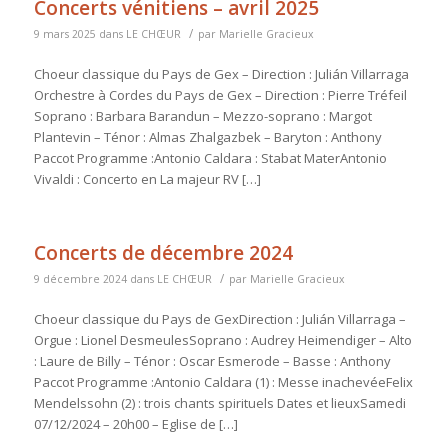
Concerts vénitiens – avril 2025
/
9 mars 2025
dans
LE CHŒUR
par
Marielle Gracieux
Choeur classique du Pays de Gex – Direction : Julián Villarraga
Orchestre à Cordes du Pays de Gex – Direction : Pierre Tréfeil
Soprano : Barbara Barandun – Mezzo-soprano : Margot
Plantevin – Ténor : Almas Zhalgazbek – Baryton : Anthony
Paccot Programme :Antonio Caldara : Stabat MaterAntonio
Vivaldi : Concerto en La majeur RV […]
Concerts de décembre 2024
/
9 décembre 2024
dans
LE CHŒUR
par
Marielle Gracieux
Choeur classique du Pays de GexDirection : Julián Villarraga –
Orgue : Lionel DesmeulesSoprano : Audrey Heimendiger – Alto
: Laure de Billy – Ténor : Oscar Esmerode – Basse : Anthony
Paccot Programme :Antonio Caldara (1) : Messe inachevéeFelix
Mendelssohn (2) : trois chants spirituels Dates et lieuxSamedi
07/12/2024 – 20h00 – Eglise de […]