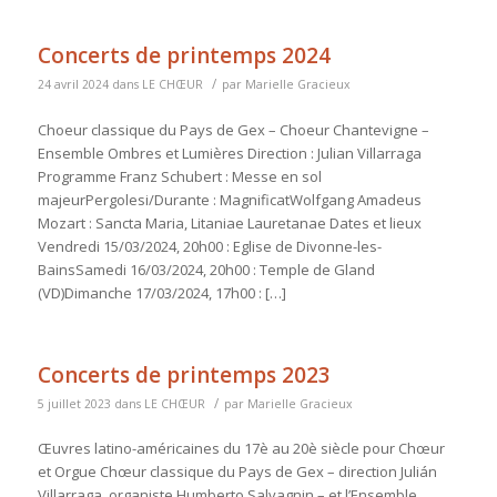
Concerts de printemps 2024
/
24 avril 2024
dans
LE CHŒUR
par
Marielle Gracieux
Choeur classique du Pays de Gex – Choeur Chantevigne –
Ensemble Ombres et Lumières Direction : Julian Villarraga
Programme Franz Schubert : Messe en sol
majeurPergolesi/Durante : MagnificatWolfgang Amadeus
Mozart : Sancta Maria, Litaniae Lauretanae Dates et lieux
Vendredi 15/03/2024, 20h00 : Eglise de Divonne-les-
BainsSamedi 16/03/2024, 20h00 : Temple de Gland
(VD)Dimanche 17/03/2024, 17h00 : […]
Concerts de printemps 2023
/
5 juillet 2023
dans
LE CHŒUR
par
Marielle Gracieux
Œuvres latino-américaines du 17è au 20è siècle pour Chœur
et Orgue Chœur classique du Pays de Gex – direction Julián
Villarraga, organiste Humberto Salvagnin – et l’Ensemble