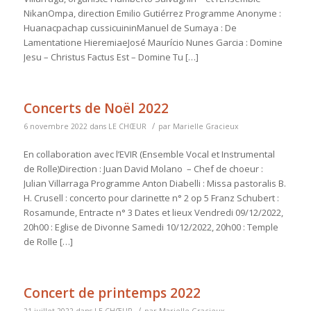
NikanOmpa, direction Emilio Gutiérrez Programme Anonyme :
Huanacpachap cussicuininManuel de Sumaya : De
Lamentatione HieremiaeJosé Maurício Nunes Garcia : Domine
Jesu – Christus Factus Est – Domine Tu […]
Concerts de Noël 2022
/
6 novembre 2022
dans
LE CHŒUR
par
Marielle Gracieux
En collaboration avec l’EVIR (Ensemble Vocal et Instrumental
de Rolle)Direction : Juan David Molano – Chef de choeur :
Julian Villarraga Programme Anton Diabelli : Missa pastoralis B.
H. Crusell : concerto pour clarinette n° 2 op 5 Franz Schubert :
Rosamunde, Entracte n° 3 Dates et lieux Vendredi 09/12/2022,
20h00 : Eglise de Divonne Samedi 10/12/2022, 20h00 : Temple
de Rolle […]
Concert de printemps 2022
/
21 juillet 2022
dans
LE CHŒUR
par
Marielle Gracieux