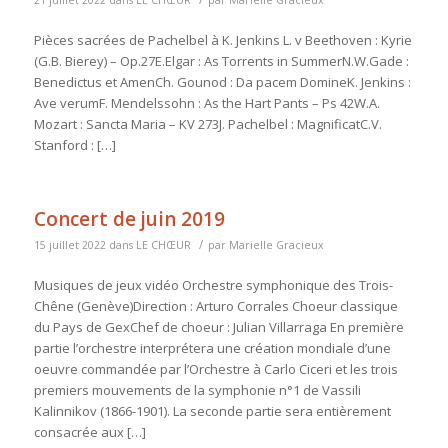
Pièces sacrées de Pachelbel à K. Jenkins L. v Beethoven : Kyrie
(G.B. Bierey) – Op.27E.Elgar : As Torrents in SummerN.W.Gade :
Benedictus et AmenCh. Gounod : Da pacem DomineK. Jenkins :
Ave verumF. Mendelssohn : As the Hart Pants – Ps 42W.A.
Mozart : Sancta Maria – KV 273J. Pachelbel : MagnificatC.V.
Stanford : […]
Concert de juin 2019
/
15 juillet 2022
dans
LE CHŒUR
par
Marielle Gracieux
Musiques de jeux vidéo Orchestre symphonique des Trois-
Chêne (Genève)Direction : Arturo Corrales Choeur classique
du Pays de GexChef de choeur : Julian Villarraga En première
partie l’orchestre interprétera une création mondiale d’une
oeuvre commandée par l’Orchestre à Carlo Ciceri et les trois
premiers mouvements de la symphonie n°1 de Vassili
Kalinnikov (1866-1901). La seconde partie sera entièrement
consacrée aux […]