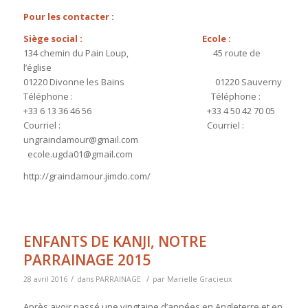
Pour les contacter :
Siège social : Ecole :
134 chemin du Pain Loup, 45 route de
l’église
01220 Divonne les Bains 01220 Sauverny
Téléphone : Téléphone :
+33 6 13 36 46 56 +33 4 50 42 70 05
Courriel : Courriel :
ungraindamour@gmail.com
ecole.ugda01@gmail.com
http://graindamour.jimdo.com/
ENFANTS DE KANJI, NOTRE
PARRAINAGE 2015
/
/
28 avril 2016
dans
PARRAINAGE
par
Marielle Gracieux
Après avoir passé une vingtaine d’années en Angleterre et en