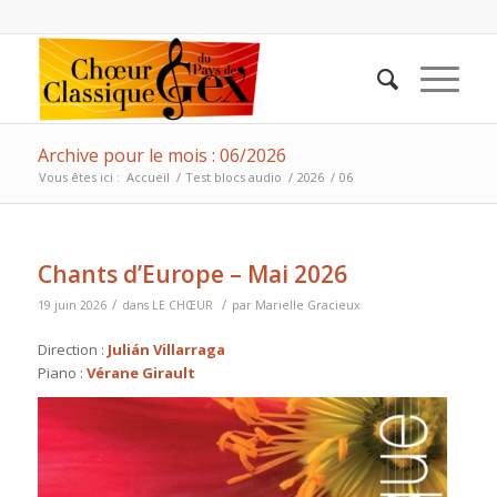
Archive pour le mois : 06/2026
Vous êtes ici :
Accueil
/
Test blocs audio
/
2026
/
06
Chants d’Europe – Mai 2026
/
/
19 juin 2026
dans
LE CHŒUR
par
Marielle Gracieux
Direction :
Julián Villarraga
Piano :
Vérane Girault