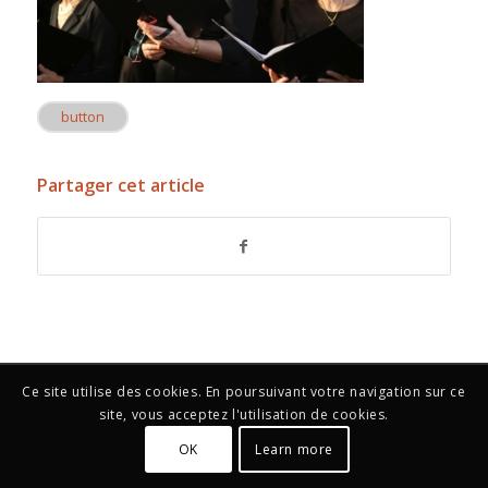
button
Partager cet article
Ce site utilise des cookies. En poursuivant votre navigation sur ce
site, vous acceptez l'utilisation de cookies.
OK
Learn more