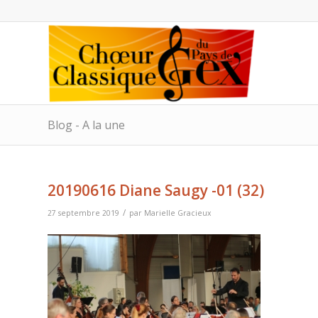
Blog - A la une
20190616 Diane Saugy -01 (32)
/
27 septembre 2019
par
Marielle Gracieux