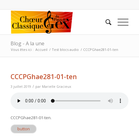
Blog - A la une
Vous êtes ici :
Accueil
/
Test blocs audio
/
CCCPGhae281-01-ten
CCCPGhae281-01-ten
/
3 juillet 2019
par
Marielle Gracieux
CCCPGhae281-01-ten
.
button