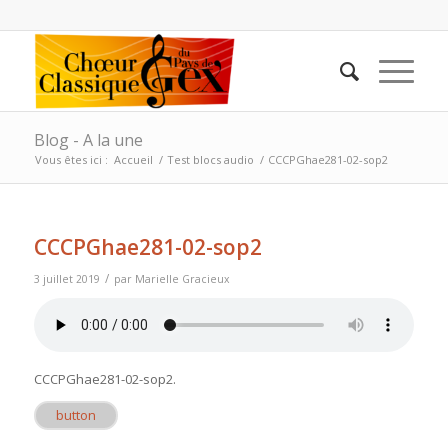
Blog - A la une
Vous êtes ici :
Accueil
/
Test blocs audio
/
CCCPGhae281-02-sop2
CCCPGhae281-02-sop2
/
3 juillet 2019
par
Marielle Gracieux
CCCPGhae281-02-sop2
.
button