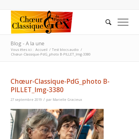
Blog - A la une
Vous êtes ici :
Accueil
/
Test blocs audio
/
Chœur-Classique-PdG_photo B-PILLET_Img-3380
Chœur-Classique-PdG_photo B-
PILLET_Img-3380
/
27 septembre 2019
par
Marielle Gracieux