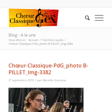
Blog - A la une
Vous êtes ici :
Accueil
/
Test blocs audio
/
Chœur-Classique-PdG_photo B-PILLET_Img-3382
Chœur-Classique-PdG_photo B-
PILLET_Img-3382
/
27 septembre 2019
par
Marielle Gracieux