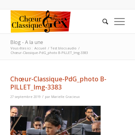
Blog - A la une
Vous êtes ici :
Accueil
/
Test blocs audio
/
Chœur-Classique-PdG_photo B-PILLET_Img-3383
Chœur-Classique-PdG_photo B-
PILLET_Img-3383
/
27 septembre 2019
par
Marielle Gracieux