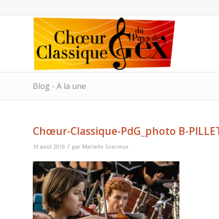
Blog - A la une
Chœur-Classique-PdG_photo B-PILLE
/
10 août 2019
par
Marielle Gracieux