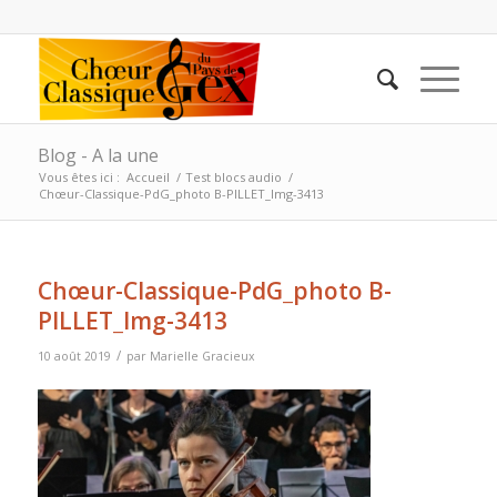
Blog - A la une
Vous êtes ici :
Accueil
/
Test blocs audio
/
Chœur-Classique-PdG_photo B-PILLET_Img-3413
Chœur-Classique-PdG_photo B-
PILLET_Img-3413
/
10 août 2019
par
Marielle Gracieux