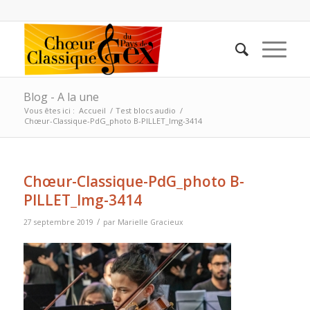
Blog - A la une
Vous êtes ici :
Accueil
/
Test blocs audio
/
Chœur-Classique-PdG_photo B-PILLET_Img-3414
Chœur-Classique-PdG_photo B-
PILLET_Img-3414
/
27 septembre 2019
par
Marielle Gracieux