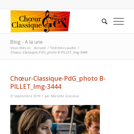
Blog - A la une
Vous êtes ici :
Accueil
/
Test blocs audio
/
Chœur-Classique-PdG_photo B-PILLET_Img-3444
Chœur-Classique-PdG_photo B-
PILLET_Img-3444
/
27 septembre 2019
par
Marielle Gracieux