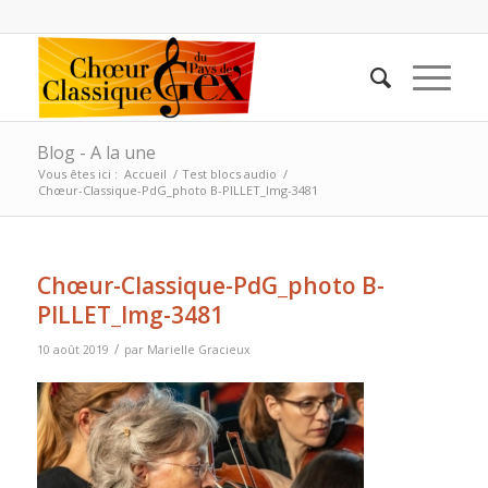
Blog - A la une
Vous êtes ici :
Accueil
/
Test blocs audio
/
Chœur-Classique-PdG_photo B-PILLET_Img-3481
Chœur-Classique-PdG_photo B-
PILLET_Img-3481
/
10 août 2019
par
Marielle Gracieux