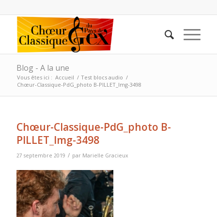
Blog - A la une
Vous êtes ici :
Accueil
/
Test blocs audio
/
Chœur-Classique-PdG_photo B-PILLET_Img-3498
Chœur-Classique-PdG_photo B-
PILLET_Img-3498
/
27 septembre 2019
par
Marielle Gracieux