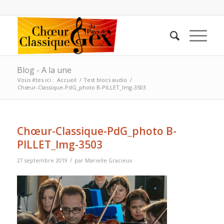
Blog - A la une
Vous êtes ici :
Accueil
/
Test blocs audio
/
Chœur-Classique-PdG_photo B-PILLET_Img-3503
Chœur-Classique-PdG_photo B-
PILLET_Img-3503
/
27 septembre 2019
par
Marielle Gracieux