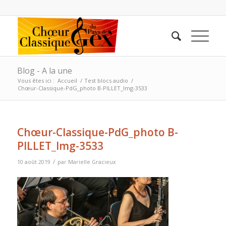
Blog - A la une
Vous êtes ici :
Accueil
/
Test blocs audio
/
Chœur-Classique-PdG_photo B-PILLET_Img-3533
Chœur-Classique-PdG_photo B-
PILLET_Img-3533
/
10 août 2019
par
Marielle Gracieux