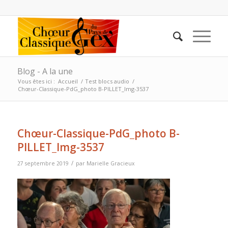
Blog - A la une
Vous êtes ici :
Accueil
/
Test blocs audio
/
Chœur-Classique-PdG_photo B-PILLET_Img-3537
Chœur-Classique-PdG_photo B-
PILLET_Img-3537
/
27 septembre 2019
par
Marielle Gracieux