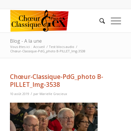
Blog - A la une
Vous êtes ici :
Accueil
/
Test blocs audio
/
Chœur-Classique-PdG_photo B-PILLET_Img-3538
Chœur-Classique-PdG_photo B-
PILLET_Img-3538
/
10 août 2019
par
Marielle Gracieux