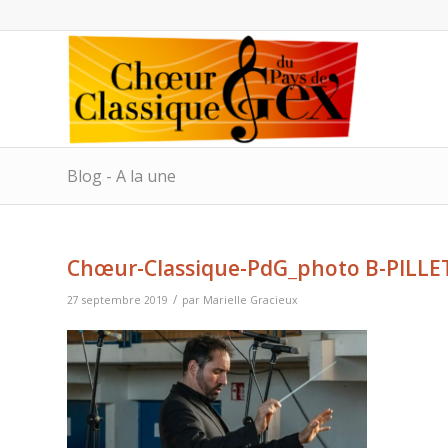
Blog - A la une
Chœur-Classique-PdG_photo B-PILLE
/
27 septembre 2019
par
Marielle Gracieux