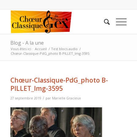
Blog - A la une
Vous êtes ici :
Accueil
/
Test blocs audio
/
Chœur-Classique-PdG_photo B-PILLET_Img-3595
Chœur-Classique-PdG_photo B-
PILLET_Img-3595
/
27 septembre 2019
par
Marielle Gracieux