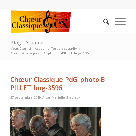
Blog - A la une
Vous êtes ici :
Accueil
/
Test blocs audio
/
Chœur-Classique-PdG_photo B-PILLET_Img-3596
Chœur-Classique-PdG_photo B-
PILLET_Img-3596
/
27 septembre 2019
par
Marielle Gracieux