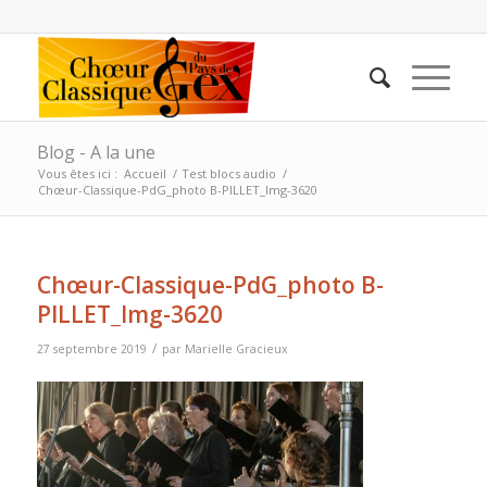
Blog - A la une
Vous êtes ici :
Accueil
/
Test blocs audio
/
Chœur-Classique-PdG_photo B-PILLET_Img-3620
Chœur-Classique-PdG_photo B-
PILLET_Img-3620
/
27 septembre 2019
par
Marielle Gracieux