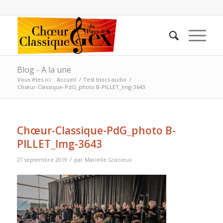
Blog - A la une
Vous êtes ici :
Accueil
/
Test blocs audio
/
Chœur-Classique-PdG_photo B-PILLET_Img-3643
Chœur-Classique-PdG_photo B-
PILLET_Img-3643
/
27 septembre 2019
par
Marielle Gracieux