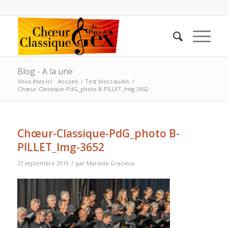
Blog - A la une
Vous êtes ici :
Accueil
/
Test blocs audio
/
Chœur-Classique-PdG_photo B-PILLET_Img-3652
Chœur-Classique-PdG_photo B-
PILLET_Img-3652
/
27 septembre 2019
par
Marielle Gracieux