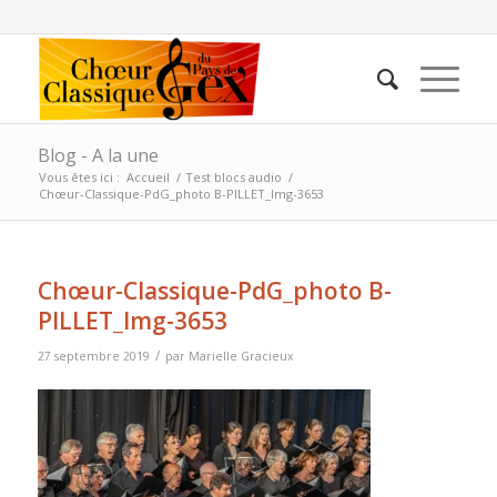
Blog - A la une
Vous êtes ici :
Accueil
/
Test blocs audio
/
Chœur-Classique-PdG_photo B-PILLET_Img-3653
Chœur-Classique-PdG_photo B-
PILLET_Img-3653
/
27 septembre 2019
par
Marielle Gracieux