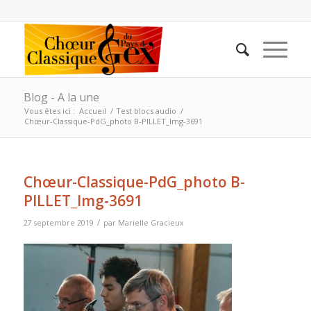
Blog - A la une
Vous êtes ici :
Accueil
/
Test blocs audio
/
Chœur-Classique-PdG_photo B-PILLET_Img-3691
Chœur-Classique-PdG_photo B-
PILLET_Img-3691
/
27 septembre 2019
par
Marielle Gracieux