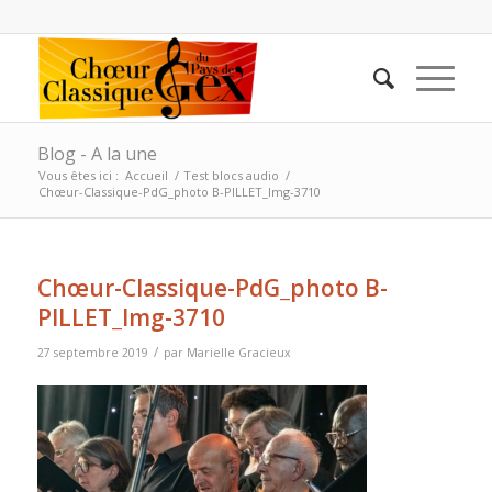
Blog - A la une
Vous êtes ici :
Accueil
/
Test blocs audio
/
Chœur-Classique-PdG_photo B-PILLET_Img-3710
Chœur-Classique-PdG_photo B-
PILLET_Img-3710
/
27 septembre 2019
par
Marielle Gracieux