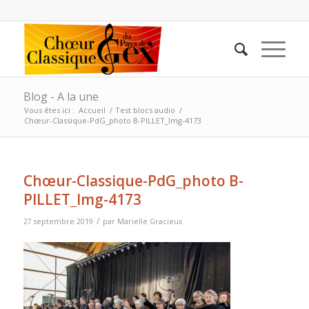
Blog - A la une
Vous êtes ici :
Accueil
/
Test blocs audio
/
Chœur-Classique-PdG_photo B-PILLET_Img-4173
Chœur-Classique-PdG_photo B-
PILLET_Img-4173
/
27 septembre 2019
par
Marielle Gracieux