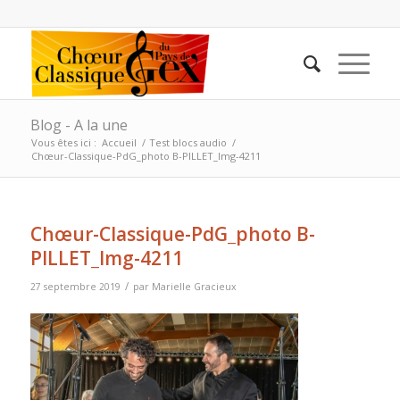
Blog - A la une
Vous êtes ici :
Accueil
/
Test blocs audio
/
Chœur-Classique-PdG_photo B-PILLET_Img-4211
Chœur-Classique-PdG_photo B-
PILLET_Img-4211
/
27 septembre 2019
par
Marielle Gracieux